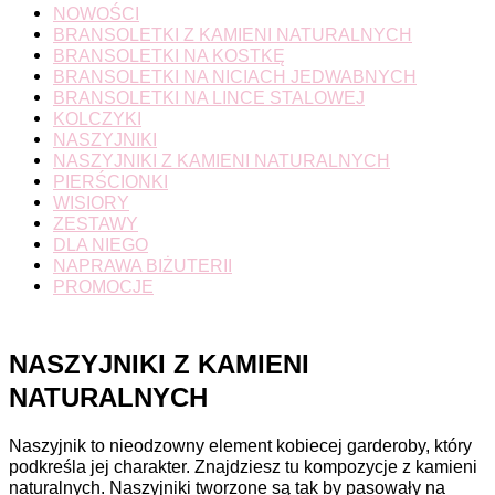
NOWOŚCI
BRANSOLETKI Z KAMIENI NATURALNYCH
BRANSOLETKI NA KOSTKĘ
BRANSOLETKI NA NICIACH JEDWABNYCH
BRANSOLETKI NA LINCE STALOWEJ
KOLCZYKI
NASZYJNIKI
NASZYJNIKI Z KAMIENI NATURALNYCH
PIERŚCIONKI
WISIORY
ZESTAWY
DLA NIEGO
NAPRAWA BIŻUTERII
PROMOCJE
NASZYJNIKI Z KAMIENI
NATURALNYCH
Naszyjnik to nieodzowny element kobiecej garderoby, który
podkreśla jej charakter. Znajdziesz tu kompozycje z kamieni
naturalnych. Naszyjniki tworzone są tak by pasowały na