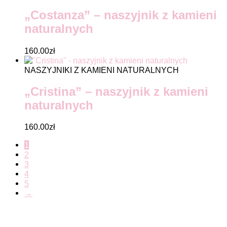
„Costanza” – naszyjnik z kamieni
naturalnych
160.00
zł
NASZYJNIKI Z KAMIENI NATURALNYCH
„Cristina” – naszyjnik z kamieni
naturalnych
160.00
zł
1
2
3
4
5
→