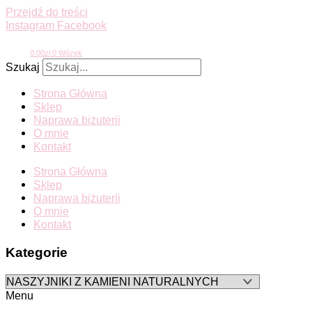
Przejdź do treści
Instagram
Facebook
0.00
zł
0
Wózek
Szukaj
Strona Główna
Sklep
Naprawa biżuterii
O mnie
Kontakt
Strona Główna
Sklep
Naprawa biżuterii
O mnie
Kontakt
Kategorie
Menu