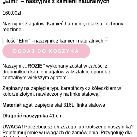
„Elmi” – naszyjnik z kamieni naturalnych
160.00
zł
Naszyjnik z agatów. Kamień harmonii, relaksu i ochrony
rodzinnej.
+
-
ilość "Elmi" - naszyjnik z kamieni naturalnych
DODAJ DO KOSZYKA
Naszyjnik
„ROZIE”
wykonany został w całości z
drobniutkich kamieni agatów w kształcie oponek z
centralnym większym agatem .
Zapinany na zapięcie typu karabińczyk z kółeczkiem w
kolorze złotym, nawleczony na linkę stalową.
Materiał
: agat, zapięcie stal 316L, linka stalowa
Długość naszyjnika
41 cm
UWAGA!
Potrzebujesz dłuższego lub krótszego naszyjnika?
Poinformuj mnie w uwagach do zamówienia. Przygotuję dla