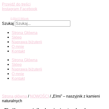
Przejdź do treści
Instagram
Facebook
0.00
zł
0
Wózek
Szukaj
Strona Główna
Sklep
Naprawa biżuterii
O mnie
Kontakt
Strona Główna
Sklep
Naprawa biżuterii
O mnie
Kontakt
Strona główna
/
NOWOŚCI
/ „Elmi” – naszyjnik z kamieni
naturalnych