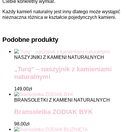
Ciebie konkretny wymiar.
Każdy kamień naturalny jest inny dlatego może wystąpić
nieznaczna różnica w kształcie pojedynczych kamieni.
Podobne produkty
NASZYJNIKI Z KAMIENI NATURALNYCH
„Turq” – naszyjnik z kamieniami
naturalnymi
149.00
zł
BRANSOLETKI Z KAMIENI NATURALNYCH
Bransoletka ZODIAK BYK
98.00
zł