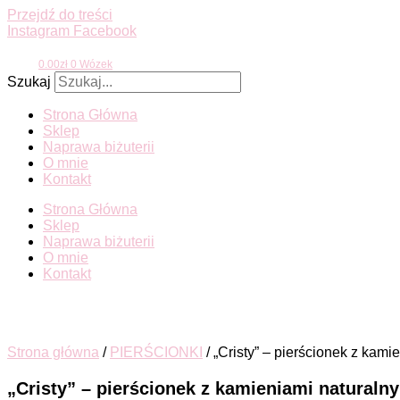
Przejdź do treści
Instagram
Facebook
0.00
zł
0
Wózek
Szukaj
Strona Główna
Sklep
Naprawa biżuterii
O mnie
Kontakt
Strona Główna
Sklep
Naprawa biżuterii
O mnie
Kontakt
Strona główna
/
PIERŚCIONKI
/ „Cristy” – pierścionek z kami
„Cristy” – pierścionek z kamieniami naturaln