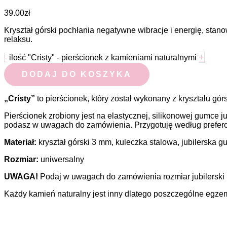
39.00
zł
Kryształ górski pochłania negatywne wibracje i energię, sta
relaksu.
+
-
ilość "Cristy" - pierścionek z kamieniami naturalnymi
DODAJ DO KOSZYKA
„Cristy”
to pierścionek, który został wykonany z kryształu gór
Pierścionek zrobiony jest na elastycznej, silikonowej gumce j
podasz w uwagach do zamówienia. Przygotuję według prefero
Materiał:
kryształ górski 3 mm, kuleczka stalowa, jubilerska 
Rozmiar:
uniwersalny
UWAGA!
Podaj w uwagach do zamówienia rozmiar jubilerski 
Każdy kamień naturalny jest inny dlatego poszczególne egzem