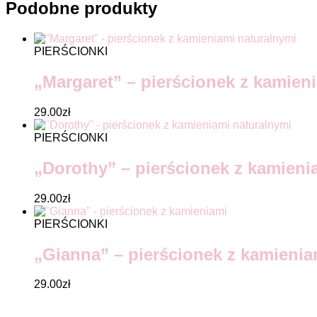
Podobne produkty
PIERŚCIONKI
„Margaret” – pierścionek z kamien
29.00
zł
PIERŚCIONKI
„Dorothy” – pierścionek z kamieni
29.00
zł
PIERŚCIONKI
„Gianna” – pierścionek z kamienia
29.00
zł